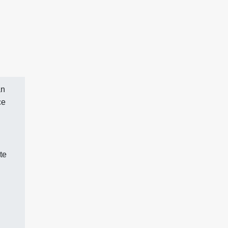
an
ce
te