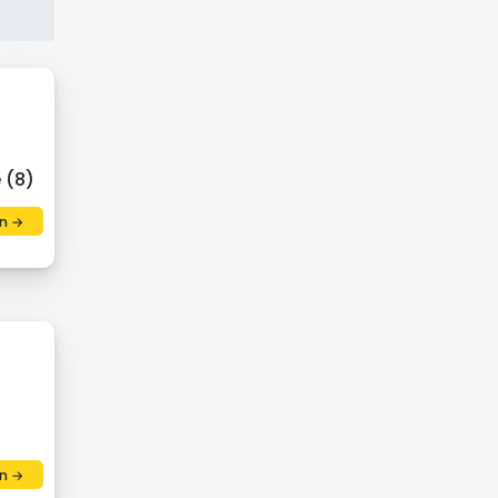
 (8)
n →
n →