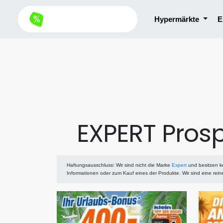
Hypermärkte
E
EXPERT Pros
Haftungsausschluss
: Wir sind nicht die Marke
Expert
und besitzen k
Informationen oder zum Kauf eines der Produkte. Wir sind eine rei