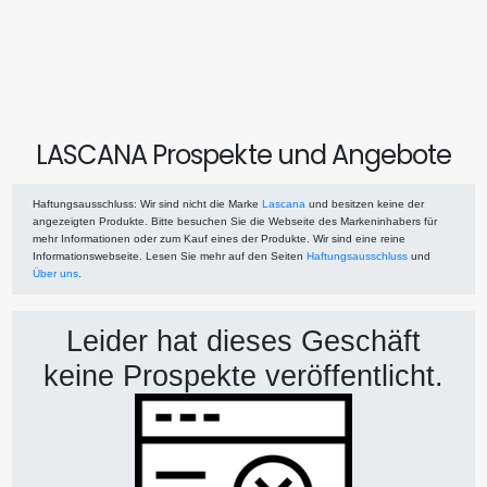
LASCANA Prospekte und Angebote
Haftungsausschluss
: Wir sind nicht die Marke
Lascana
und besitzen keine der
angezeigten Produkte. Bitte besuchen Sie die Webseite des Markeninhabers für
mehr Informationen oder zum Kauf eines der Produkte. Wir sind eine reine
Informationswebseite. Lesen Sie mehr auf den Seiten
Haftungsausschluss
und
Über uns
.
Leider hat dieses Geschäft
keine Prospekte veröffentlicht.