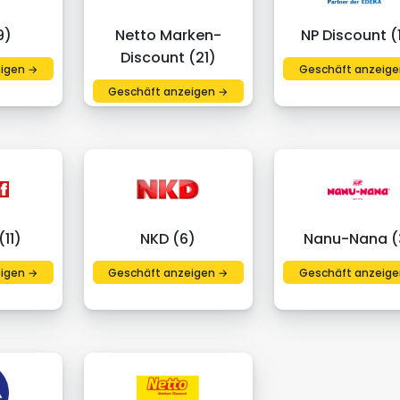
9)
Netto Marken-
NP Discount (
Discount (21)
igen →
Geschäft anzeige
Geschäft anzeigen →
11)
NKD (6)
Nanu-Nana (
igen →
Geschäft anzeigen →
Geschäft anzeige