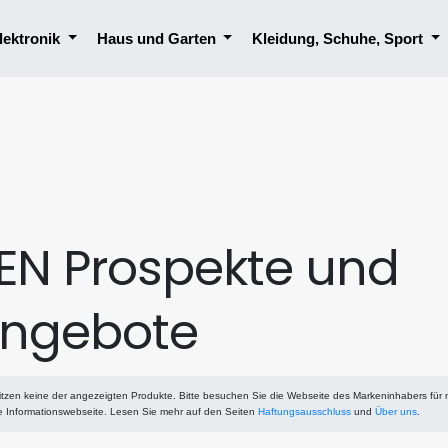
lektronik
Haus und Garten
Kleidung, Schuhe, Sport
EN Prospekte und
ngebote
tzen keine der angezeigten Produkte. Bitte besuchen Sie die Webseite des Markeninhabers für
ne Informationswebseite. Lesen Sie mehr auf den Seiten
Haftungsausschluss
und
Über uns
.