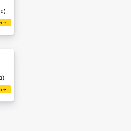
10)
n →
3)
n →