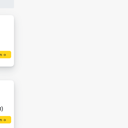
n →
1)
n →