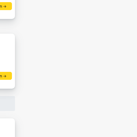
n →
n →