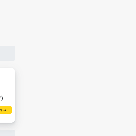
7)
n →