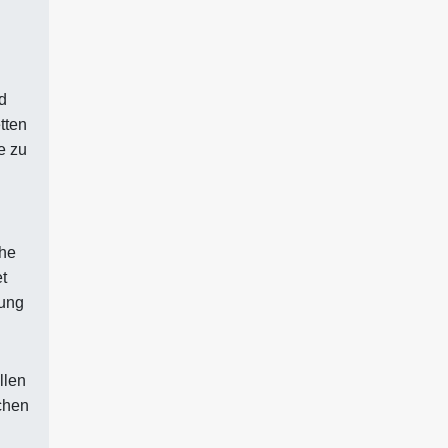
d
tten
e zu
che
t
lung
llen
chen