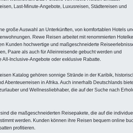
reisen, Last-Minute-Angebote, Luxusreisen, Städtereisen und
ne große Auswahl an Unterkünften, von komfortablen Hotels un
erienwohnungen. Rewe Reisen arbeitet mit renommierten Hotelke
en Kunden hochwertige und maßgeschneiderte Reiseerlebniss
ien, Paare als auch für Alleinreisende gebucht werden und
ie All-Inclusive-Angebote oder exklusive Rabatte.
isen Katalog gehören sonnige Strände in der Karibik, historis
nd Abenteuerreisen in Afrika. Auch innerhalb Deutschlands biete
zurlauber und Wellnessliebhaber, die auf der Suche nach Erho
ind die maßgeschneiderten Reisepakete, die auf die individue
stimmt werden. Kunden können ihre Reisen bequem online bu
tten profitieren.