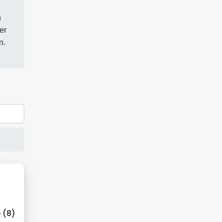
n
er
n.
 (8)