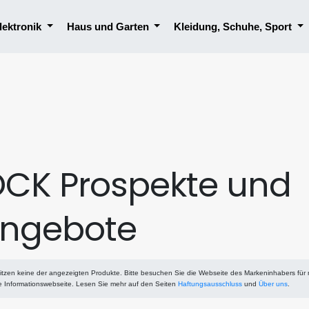
lektronik
Haus und Garten
Kleidung, Schuhe, Sport
OCK Prospekte und
ngebote
tzen keine der angezeigten Produkte. Bitte besuchen Sie die Webseite des Markeninhabers für
ne Informationswebseite. Lesen Sie mehr auf den Seiten
Haftungsausschluss
und
Über uns
.