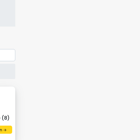
 (8)
n →