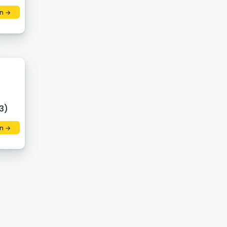
n →
3)
n →