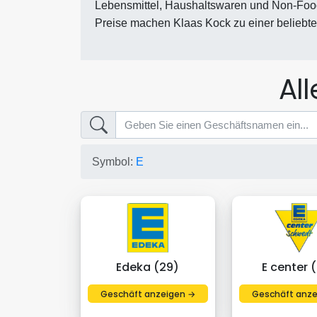
Lebensmittel, Haushaltswaren und Non-Food-A
Preise machen Klaas Kock zu einer beliebten
Al
Symbol:
E
Edeka (29)
E center 
Geschäft anzeigen →
Geschäft anze