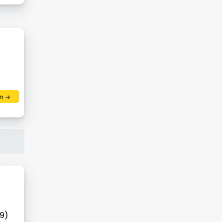
n →
(9)