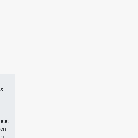
 &
etet
nen
en