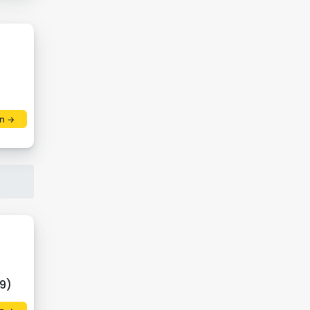
n →
(9)