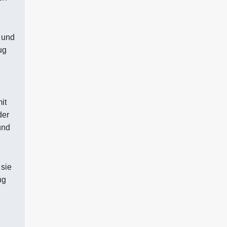
n und
ug
it
der
und
 sie
ng