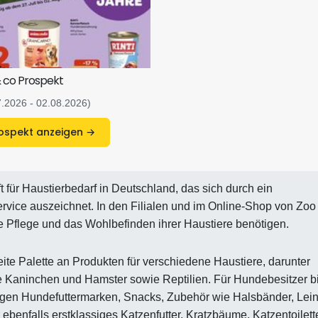
 co Prospekt
7.2026 - 02.08.2026)
Prospekt anzeigen →
 für Haustierbedarf in Deutschland, das sich durch ein
rvice auszeichnet. In den Filialen und im Online-Shop von Zoo
die Pflege und das Wohlbefinden ihrer Haustiere benötigen.
te Palette an Produkten für verschiedene Haustiere, darunter
ie Kaninchen und Hamster sowie Reptilien. Für Hundebesitzer bi
gen Hundefuttermarken, Snacks, Zubehör wie Halsbänder, Lei
ebenfalls erstklassiges Katzenfutter, Kratzbäume, Katzentoilett