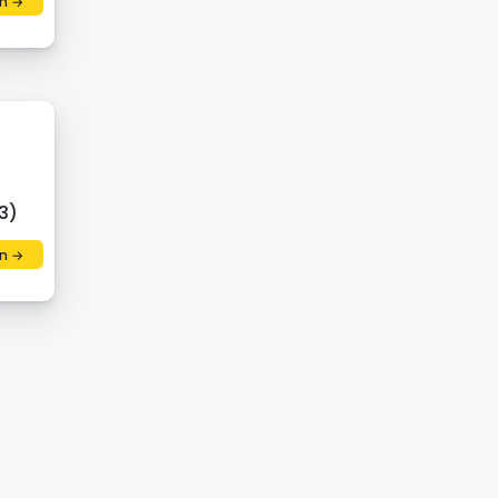
n →
3)
n →