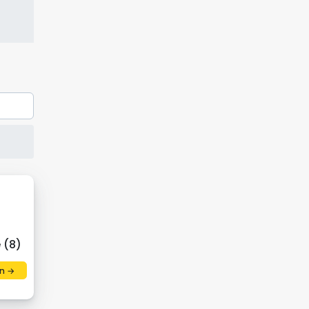
 (8)
n →