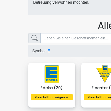
Betreuung verwöhnen möchten.
Al
Symbol:
E
Edeka (29)
E center 
Geschäft anzeigen →
Geschäft anze